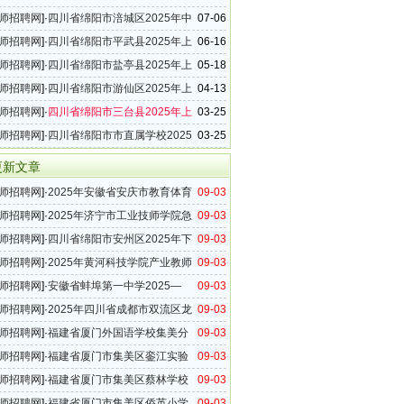
管区）教师招聘122名公告
师招聘网
]·
四川省绵阳市涪城区2025年中
07-06
师招聘25名公告
师招聘网
]·
四川省绵阳市平武县2025年上
06-16
师招聘8名公告
师招聘网
]·
四川省绵阳市盐亭县2025年上
05-18
师招聘7名公告
师招聘网
]·
四川省绵阳市游仙区2025年上
04-13
师招聘31名公告
师招聘网
]·
四川省绵阳市三台县2025年上
03-25
师招聘42名公告
师招聘网
]·
四川省绵阳市市直属学校2025
03-25
年中小学教师招聘公告
更新文章
师招聘网
]·
2025年安徽省安庆市教育体育
09-03
学校选调优秀教育人才公告
师招聘网
]·
2025年济宁市工业技师学院急
09-03
人才引进公告
师招聘网
]·
四川省绵阳市安州区2025年下
09-03
师招聘9名公告
师招聘网
]·
2025年黄河科技学院产业教师
09-03
告
师招聘网
]·
安徽省蚌埠第一中学2025—
09-03
6学年度编外临聘教师招聘公告
师招聘网
]·
2025年四川省成都市双流区龙
09-03
教师招聘的公告
师招聘网
]·
福建省厦门外国语学校集美分
09-03
5年9月教师招聘信息
师招聘网
]·
福建省厦门市集美区銮江实验
09-03
2025年9月教师招聘公告
师招聘网
]·
福建省厦门市集美区蔡林学校
09-03
年9月教师招聘信息
师招聘网
]·
福建省厦门市集美区侨英小学
09-03