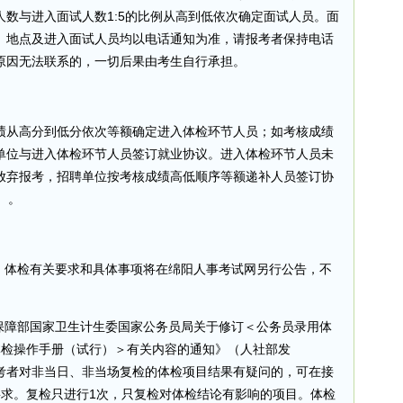
数与进入面试人数1:5的比例从高到低依次确定面试人员。面
、地点及进入面试人员均以电话通知为准，请报考者保持电话
原因无法联系的，一切后果由考生自行承担。
绩从高分到低分依次等额确定进入体检环节人员；如考核成绩
单位与进入体检环节人员签订就业协议。进入体检环节人员未
放弃报考，招聘单位按考核成绩高低顺序等额递补人员签订协
）。
象，体检有关要求和具体事项将在绵阳人事考试网另行公告，不
会保障部国家卫生计生委国家公务员局关于修订＜公务员录用体
体检操作手册（试行）＞有关内容的通知》（人社部发
或报考者对非当日、非当场复检的体检项目结果有疑问的，可在接
要求。复检只进行1次，只复检对体检结论有影响的项目。体检