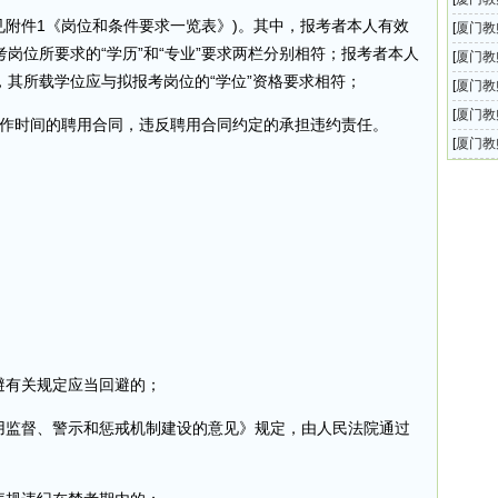
见附件1《岗位和条件要求一览表》)。其中，报考者本人有效
2025
[
厦门教
岗位所要求的“学历”和“专业”要求两栏分别相符；报考者本人
2025
[
厦门教
其所载学位应与拟报考岗位的“学位”资格要求相符；
校202
[
厦门教
2025
[
厦门教
工作时间的聘用合同，违反聘用合同约定的承担违约责任。
年9月
[
厦门教
年9月
避有关规定应当回避的；
信用监督、警示和惩戒机制建设的意见》规定，由人民法院通过