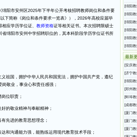
技城直
[
绵阳教
绵阳市安州区2025年下半年公开考核招聘教师岗位和条件要
小学教
[
绵阳教
以下简称《岗位和条件要求一览表》），2026年高校应届毕
半年教
[
绵阳教
取得相应学历学位证、
教师资格
证等相关证书。本次招聘限硕士
半年教
[
绵阳教
川省绵阳市安州中学招聘职位的，其本科阶段学历学位证书所
半年教
[
绵阳教
半年教
[
绵阳教
年上半
最新
[
安庆教
局直属
[
济宁教
会主义祖国，拥护中华人民共和国宪法，拥护中国共产党，遵纪
需紧缺
[
绵阳教
爱岗敬业，事业心和责任感强；
半年教
[
郑州教
聘岗位职责；
招聘公
[
蚌埠教
202
[
成都教
良好的敬业精神与奉献精神；
池学校
[
厦门教
具有先进的教育思想理念；
校202
[
厦门教
幼儿园
[
厦门教
表达和沟通能力强，能熟练运用现代教育技术手段；
2025
[
厦门教