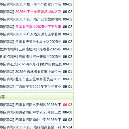
54条）
师招聘网
]·
2025年度下半年广西贺州市昭
09-02
业单位教师招聘公告
师招聘网
]·
2025年下半年新疆塔城地区高
09-02
招聘18名公告
师招聘网
]·
2025年四川省广安市教师招聘
09-02
告
师招聘网
]·
云南省玉溪市2025年下半年事
09-02
招聘工作人员公告
师招聘网
]·
2025年广东省河源市连平县教
09-02
40名公告
师招聘网
]·
贵州省毕节市七星关区2025年
09-02
教师招聘300名简章
教师招聘网
]·
云南省红河州绿春县2025年
09-02
事业单位教师招聘公告
教师招聘网
]·
云南省红河州开远市2025年
09-02
事业单位教师招聘公告
师招聘汇总
]·
2025年9月2日教师招聘信息
09-02
39条）
师招聘网
]·
2025年吉林省省直事业单位公
09-01
工作人员（含专项招聘高校毕业生）公告（6
师招聘网
]·
北京市密云区教育委员会2025
09-01
次教师招聘9名公告
师招聘网
]·
广西南宁市2025年下半年事业
09-01
师招聘简章
推荐
师招聘网
]·
四川省绵阳市安州区2025年下
09-03
师招聘9名公告
师招聘网
]·
四川省绵阳中学2025年第三次
08-08
聘17名公告
师招聘网
]·
四川省绵阳南山中学2025年下
08-08
师招聘27名公告
师招聘网
]·
2025年四川省绵阳高新区（科
07-24