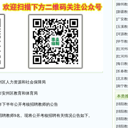
汇总（
[
柳州教
平县事
[
新疆教
中教师
[
广安教
14名公
[
玉溪教
业单位
[
河源教
师招聘
[
毕节教
中小学
[
红河州
下半年
[
红河州
下半年
[
每日教
汇总（
[
长春教
开招聘
[
北京教
州区人力资源和社会保障局
号）
年第四
[
南宁教
市安州区教育和体育局
单位教
本类
5年下半年公开考核招聘教师的公告
[
绵阳教
半年教
[
绵阳教
招聘教师9名。现将公开考核招聘有关情况公告如下。
教师招
[
绵阳教
半年教
[
绵阳教