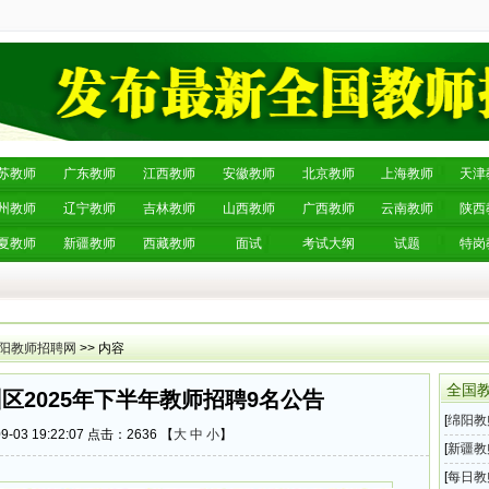
苏教师
广东教师
江西教师
安徽教师
北京教师
上海教师
天津
州教师
辽宁教师
吉林教师
山西教师
广西教师
云南教师
陕西
夏教师
新疆教师
西藏教师
面试
考试大纲
试题
特岗
阳教师招聘网
>> 内容
全国
区2025年下半年教师招聘9名公告
[
绵阳教
-03 19:22:07 点击：
2636 【
大
中
小
】
半年教
[
新疆教
年教师
[
每日教