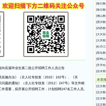
系统2
[
每日教
息汇总
[
每日教
息汇总
[
佛山教
2026
[
黑河教
事业单
[
鸡西教
事业单
[
大兴安
年上半
[
大庆教
事业单
[
牡丹江
半年事
[
绥化教
事业单
[
双鸭山
半年事
[
齐齐哈
面向应届毕业生第二批公开招聘工作人员公告
上半年
[
佳木斯
实施办法》（京人社专技发〔2010〕102号）、《关
半年事
本类
问题的通知》（京人社专技发〔2012〕247号）等文件精
[
北京教
作需要，拟开展公开招聘工作，计划招聘247名工作人员。
年第二
[
北京教
单位20
[
北京教
招聘1
[
北京教