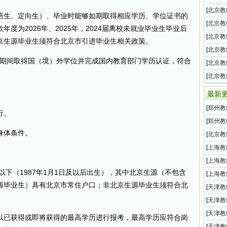
年第一
[
北京教
培生、定向生）、毕业时能够如期取得相应学历、学位证书的
单位2
[
北京教
度为2026年、2025年，2024届离校未就业毕业生毕业后
事业单
[
北京教
京生源毕业生须符合北京市引进毕业生相关政策。
统事业
[
北京教
月31日期间取得国（境）外学位并完成国内教育部门学历认证，符合
事业单
[
北京教
会所属
[
北京教
292名
最新
[
郑州教
行。
学20
[
郑州教
身体条件。
东校区
[
北京教
年第二
[
上海教
学科（
[
上海教
以下（1987年1月1日及以后出生），其中北京生源（不包含
部学院
[
上海教
源毕业生）具有北京市常住户口；非北京生源毕业生须符合北
公告
[
天津教
2026
[
天津教
教师招
[
天津教
以已获得或即将获得的最高学历进行报考，最高学历应符合岗
教师招
[
天津教