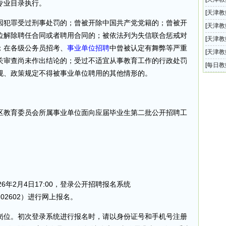
专业目录执行。
101名
[
天津教
因犯罪受过刑事处罚的；曾被开除中国共产党党籍的；曾被开
教师招
[
天津教
位解除聘任合同或者聘用合同的；被依法列为失信联合惩戒对
教师招
[
天津教
；在各级公务员招考、
事业单位招聘
中曾被认定有舞弊等严重
校、第
[
天津教
关审查尚未作出结论的；受过不适宜从事教育工作的行政处罚
教师招
教师招
[
每日教
规、政策规定不得被事业单位聘用的其他情形的。
息汇总
区教育委员会所属事业单位面向应届毕业生第二批公开招聘工
026年2月4日17:00，登录公开招聘报名系统
board/202602）进行网上报名。
岗位。初次登录系统进行报名时，请以身份证号和手机号注册