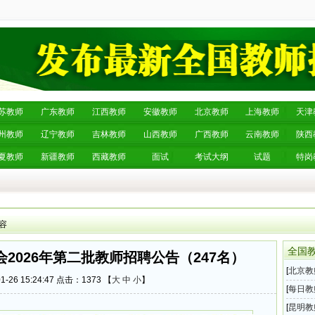
苏教师
广东教师
江西教师
安徽教师
北京教师
上海教师
天津
州教师
辽宁教师
吉林教师
山西教师
广西教师
云南教师
陕西
夏教师
新疆教师
西藏教师
面试
考试大纲
试题
特岗
内容
全国
2026年第二批教师招聘公告（247名）
[
北京教
-26 15:24:47 点击：
1373 【
大
中
小
】
年第二
[
每日教
息汇总
[
昆明教