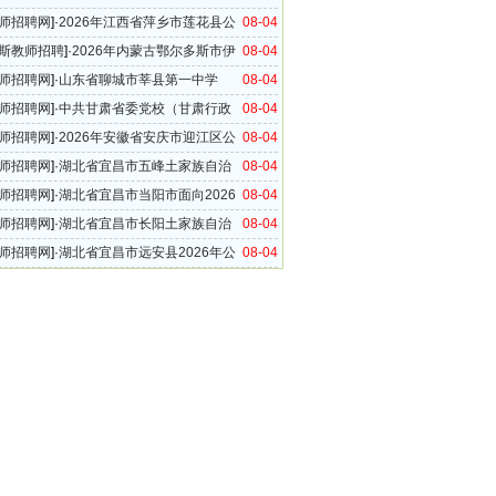
聘工作人员公告
师招聘网
]·
2026年江西省萍乡市莲花县公
08-04
园教师招聘20名公告
斯教师招聘
]·
2026年内蒙古鄂尔多斯市伊
08-04
旗高级中学分校招聘临聘教师公告
师招聘网
]·
山东省聊城市莘县第一中学
08-04
年教师招聘公告
师招聘网
]·
中共甘肃省委党校（甘肃行政
08-04
2026年公开招聘博士研究生公告
师招聘网
]·
2026年安徽省安庆市迎江区公
08-04
初中教师公告
师招聘网
]·
湖北省宜昌市五峰土家族自治
08-04
单位2026年教师招聘公告
师招聘网
]·
湖北省宜昌市当阳市面向2026
08-04
师范毕业生专项招聘事业单位工作人员公告
师招聘网
]·
湖北省宜昌市长阳土家族自治
08-04
26年公费师范毕业生专项招聘公告
师招聘网
]·
湖北省宜昌市远安县2026年公
08-04
毕业生专项招聘公告