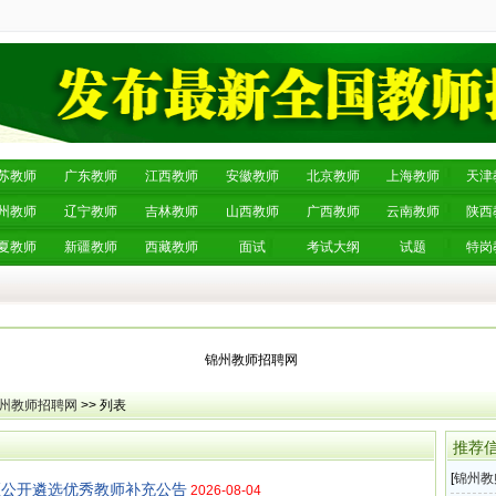
苏教师
广东教师
江西教师
安徽教师
北京教师
上海教师
天津
州教师
辽宁教师
吉林教师
山西教师
广西教师
云南教师
陕西
夏教师
新疆教师
西藏教师
面试
考试大纲
试题
特岗
锦州教师招聘网
州教师招聘网
>> 列表
推荐
[
锦州教
区公开遴选优秀教师补充公告
2026-08-04