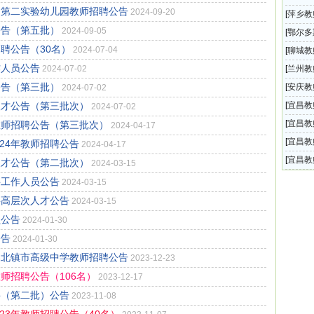
、第二实验幼儿园教师招聘公告
2024-09-20
公开选
[
萍乡教
公告（第五批）
2024-09-05
办幼儿
[
鄂尔多
聘公告（30名）
2024-07-04
金霍洛
[
聊城教
作人员公告
2026
2024-07-02
[
兰州教
公告（第三批）
学院）
[
安庆教
2024-07-02
开选调
人才公告（第三批次）
[
宜昌教
2024-07-02
县事业
[
宜昌教
教师招聘公告（第三批次）
2024-04-17
届公费
[
宜昌教
24年教师招聘公告
2024-04-17
县20
[
宜昌教
人才公告（第二批次）
2024-03-15
费师范
聘工作人员公告
2024-03-15
聘高层次人才公告
2024-03-15
员公告
2024-01-30
公告
2024-01-30
属北镇市高级中学教师招聘公告
2023-12-23
师招聘公告（106名）
2023-12-17
聘（第二批）公告
2023-11-08