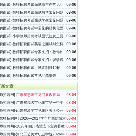
聘面试
]·
教师招聘考试面试班主任常见问
09-06
聘面试
]·
教师招聘考试面试教学常见问题
09-06
聘面试
]·
教师招聘考试面试学生常见问题
09-06
聘面试
]·
教师招聘考试中常见的结构化面
09-06
聘面试
]·
小学教师招聘考试面试注意三要
09-06
聘面试
]·
教师招聘面试英语之面试时怎样
09-06
绍
聘面试
]·
教师招聘面试专家支招：教你如
09-06
课教好课
聘面试
]·
教师招聘面试专家支招：谈谈说
09-06
本要求
聘面试
]·
教师招聘面试、试讲制胜10招
09-06
聘面试
]·
教师招聘面试常见问题集锦
09-06
更新文章
师招聘网
]·
广东省惠州市龙门县教育局
08-04
年第二轮教师招聘23名公告
师招聘网
]·
广东省茂名市化州市第一中学
08-04
6年公开选聘教师公告
师招聘网
]·
山东省济宁市兖州区关于公开
08-04
026年银龄讲学计划教师的公告
教师招聘网
]·
2026—2027学年广西防城港
08-04
县招募优秀退休教师乡村支教志愿者公告
师招聘网
]·
2026年四川省雅安市宝兴县教
08-04
10名公告
师招聘网
]·
河北工艺美术职业学院2026年
08-04