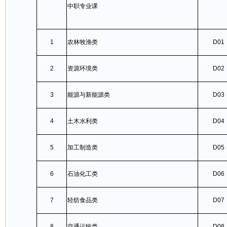
中职专业课
1
农林牧渔类
D01
2
资源环境类
D02
3
能源与新能源类
D03
4
土木水利类
D04
5
加工制造类
D05
6
石油化工类
D06
7
轻纺食品类
D07
8
交通运输类
D08