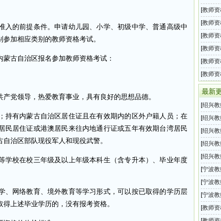
教师资
[
教师资
教师资
[
教师资
入的前提条件。申请幼儿园、小学、初级中学、普通高级中
教师资
[
教师资
别参加相应类别的教师资格考试。
教师资
[
教师资
蒙古自治区报名参加教师资格考试：
小学教
[
教师资
教师资
[
教师资
格考试
最新
产党领导，热爱教育事业，具有良好的思想品德。
[
绍兴教
持有内蒙古自治区居住证且在有效期内的区外户籍人员；在
（绍兴
[
绍兴教
居民居住证或港澳居民来往内地通行证或五年有效期台湾居民
202
[
绍兴教
古自治区部队现役军人和现役武警。
新教师
[
绍兴教
新教师
[
绍兴教
学校在校三年级及以上年级本科生（含专升本）、毕业年度
新教师
[
宁波教
育局教
[
宁波教
、网络教育、境外教育等学习形式，可以按已取得的学历层
开招聘
[
宁波教
取得上述毕业学历的，没有报考资格。
开招聘
[
教师资
象名单
教师资
[
教师资