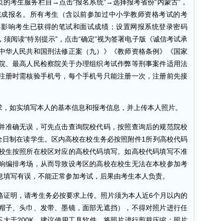
考生服务栏目→点击“报名系统”→选择报考省份“内蒙古”，
完成报名。所有考生（含以前参加过中小学教师资格考试的考
不影响考生已获得的笔试和面试成绩；设置网报系统登录密码
须阅读“特别提示”，点击“确定”视为签署电子版《诚信考试承
中华人民共和国刑法修正案（九）》《教师资格条例》《国家
院、最高人民检察院关于办理组织考试作弊等刑事案件适用法
注册时需核验手机号，每个手机号只能注册一次，注册前先接
，如实填写本人的基本信息和报考信息，并上传本人照片。
准确无误，可先点击查询院校代码，按照查询后的规范院校
全日制在读学生。区内高校在校生务必按照附件1所列高校代码
校生按照所在校区对应的高校代码填写。如高校代码填写不准
响编排考场，从而导致设考区的高校在校生无法在本校参加考
息填写有误，不能正常参加考试，后果由考生本人负责。
证明，请考生务必按要求上传。照片须为本人近6个月以内的
帽子、头巾、发带、墨镜，面部无遮挡），不得对照片进行任
，不大于200K，建议使用工具软件，将照片进行剪裁压缩；照片