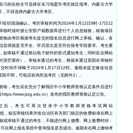
实习的在校生可选择在实习地盟市考区就近报考。内蒙古大学
区，不得选择内蒙古大学考区。
现场确认。考区审核时间为2024年1月12日9时-17日12
审核时须对接公安部户籍数据库进行个人信息核验，核验项目
资格由考区根据考生提交的报名信息进行网上审核、确认，各
信息填报是否齐全、学历层次是否符合报考学段要求。考生要
，如审核不通过将以电子邮件的形式通知考生；同时应在网站
及时清空缓存）。审核未通过的考生，根据未通过原因在审核时
时间不得晚于2024年1月17日12时。逾期未提交修改信息
原因不明，可电话咨询所选考区（见附件2）。
格，考生应在充分了解我区中小学教师资格认定条件后进行
s://www.jszg.edu.cn）发布的我区教师资格认定公告。
过后，考生可再次登录中小学教师资格考试网站
cn）网上报名系统，核实审核结果并按自治区有关部门核定的收费标准在网上
审核或审核不通过的考生，不能进行网上缴费。网上缴费时间：
费后考生可在网上报名系统中查询报名是否成功。逾期未在网上缴纳考