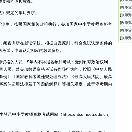
资格的体检标准。
师资格
[
教师资
》规定的学历要求。
学教师
[
教师资
全国中
[
教师资
毕业生，按照国家相关政策执行，参加国家中小学教师资格考
教师资
[
教师资
教师资
[
教师资
须咨询所在就读学校。根据自愿原则，符合免试认定条件的
师资格
格考试，申请认定相应的教师资格。
资格的人员，5年内不得报名参加考试；受到剥夺政治权利，
的人员。曾参加教师资格考试有作弊行为的，按照《中华人民
条例》《国家教育考试违规处理办法》《最高人民法院、最高
事案件适用法律若干问题的解释》等相关规定，处于停考期内
教师资格考试网站（https://ntce.neea.edu.cn）