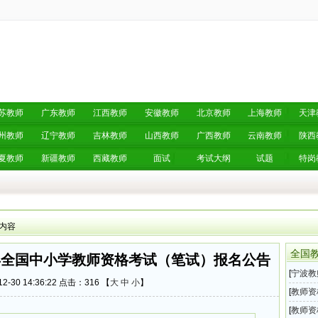
苏教师
广东教师
江西教师
安徽教师
北京教师
上海教师
天津
州教师
辽宁教师
吉林教师
山西教师
广西教师
云南教师
陕西
夏教师
新疆教师
西藏教师
面试
考试大纲
试题
特岗
 内容
全国
半年全国中小学教师资格考试（笔试）报名公告
[
宁波教
2-30 14:36:22 点击：
316 【
大
中
小
】
育局教
[
教师资
教师资
[
教师资