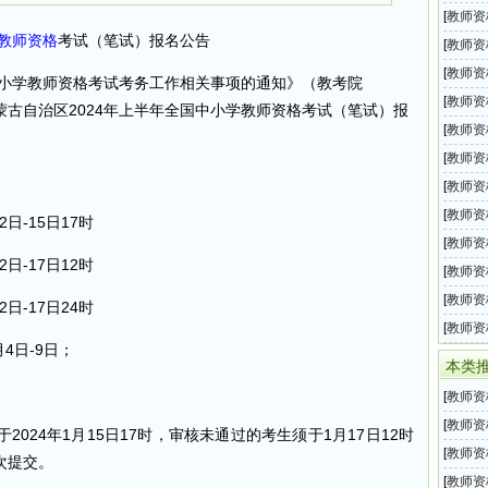
教师资
[
教师资
教师资格
考试（笔试）报名公告
师资格
[
教师资
教师资
[
教师资
中小学教师资格考试考务工作相关事项的通知》（教考院
教师资
[
教师资
内蒙古自治区2024年上半年全国中小学教师资格考试（笔试）报
教师资
[
教师资
教师资
[
教师资
小学教
[
教师资
教师资
[
教师资
日-15日17时
格考试
[
教师资
日-17日12时
教师资
[
教师资
教师资
[
教师资
日-17日24时
教师资
[
教师资
4日-9日；
教师资
本类
[
教师资
教师资
[
教师资
24年1月15日17时，审核未通过的考生须于1月17日12时
教师资
[
教师资
次提交。
师资格
[
教师资