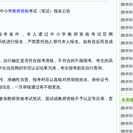
教师资
[
教师资
年中小学
教师资格
考试（笔试）报名公告
师资格
[
教师资
教师资
[
教师资
教师资
[
教师资
考条件，本人通过中小学教师资格考试官网
教师资
[
教师资
cn/）网上报名系统进行报名，严禁委托他人替代本人报名。如有违反而造成
教师资
[
教师资
小学教
[
教师资
教师资
[
教师资
自行确定是否符合报考资格，不符合的不能报考。考生的高
格考试
[
教师资
学生信息网的学历认证结果为准，考生报考前应自行查询。
教师资
[
教师资
、准确性负责。报考时应认真核对所填报姓名、身份证号、
教师资
[
教师资
报信息，一旦审核通过将不能更改。
教师资
[
教师资
教师资
加教师资格考试笔试、面试或教师资格不予认定等后果，责
本类
[
教师资
教师资
[
教师资
教师资
[
教师资
师资格
[
教师资