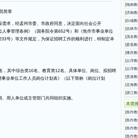
业单位
[
海南教
人员简章
师招聘
[
济南教
师招聘
[
白城教
设需求，经孟州市委、市政府同意，决定面向社会公开
业单位
[
吉林市
人事管理条例》（国务院令第652号）和《焦作市事业单位
位教师
[
茂名教
〕233号）等文件规定，为保证招聘工作的顺利进行，特制定本
2024
[
娄底教
教师招
[
肇庆教
师招聘
[
云浮教
公告（
[
云浮教
名，其中综合类10名、教育类12名。具体单位、岗位、拟招聘
公告（
[
贵港教
招聘事业单位工作人员岗位计划表》（以下简称《岗位计划
南县中
[
北海教
园教师
[
湛江教
局、用人单位或主管部门共同组织实施。
小学教
本类
[
焦作教
业单位
[
焦作教
2023
[
焦作教
202
[
焦作教