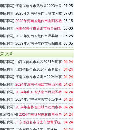
师招聘网
]·
河南省焦作市武陟县2023年公
07-25
园幼儿教师招聘公告（100名）
师招聘网
]·
2023年河南省焦作市解放区教
07-04
实施方案（34名）
师招聘网
]·
2023年河南省焦作市山阳区教
06-15
简章（36名）
师招聘网
]·
河南省焦作市孟州市教育系统
06-06
年教师招聘简章（53名）
师招聘网
]·
2023年河南省焦作市温县第一
05-25
学教师招聘公告
师招聘网
]·
2023年河南省焦作市沁阳市教
05-05
简章
更新文章
师招聘网
]·
山西省晋城市城区2024年度事
04-24
教师招聘公告
师招聘网
]·
山西省忻州市2024年市直部分
04-24
位教师招聘公告
师招聘网
]·
河南省焦作市孟州市2024年事
04-24
教师招聘简章
师招聘网
]·
2024年海南省海口市琼山区教
04-24
公告（43名）
师招聘网
]·
2024年山东省济南市历城区教
04-24
简章（200名）
师招聘网
]·
2024年辽宁省本溪市高级中学
04-24
校（高中部）教师招聘公告
师招聘网
]·
2024年吉林省白城市洮南市事
04-24
教师招聘公告（6名）
教师招聘网
]·
2024年吉林省吉林市事业单
04-24
招聘公告
师招聘网
]·
广东省茂名市信宜市教育系统
04-24
年教师招聘公告（42名）
师招聘网
]·
广东省茂名市信宜市直学校
04-24