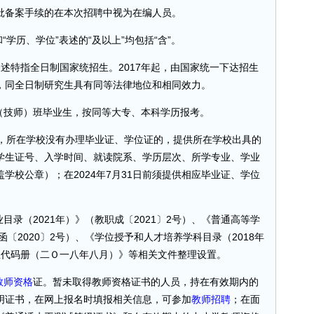
批备案手续的在本次招聘中视为在编人员。
”和“学历、学位”表述的“及以上”均包括“含”。
表述特指全日制国家统招生。2017年起，由国家统一下达招生
，同全日制研究生具有同等法律地位和相同效力。
（技师）班毕业生，按同等大专、本科学历报考。
认时，所在学校没有办理毕业证、学位证的，提供所在学校出具的
学生证号、入学时间、就读院系、学历层次、所学专业、学业
学校公章）；在2024年7月31日前须提供相应毕业证、学位
目录（2021年）》（教职成〔2021〕2号）、《普通高等学
函〔2020〕2号）、《学位授予和人才培养学科目录（2018年
业代码册（二Ｏ一八年八月）》等相关文件整理设置。
教师资格
证。暂未取得教师资格证书的人员，持在有效期内的
明证书，在网上报名时填报相关信息，可参加
教师招聘
；在面