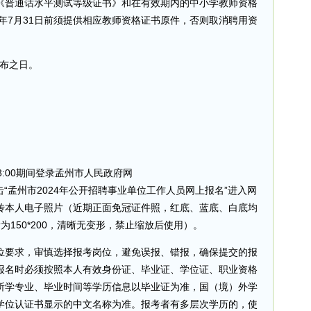
《普通话水平测试等级证书》和在有效期内的中小学教师资格
4年7月31日前须提供相应教师资格证书原件，否则取消聘用资
发布之日。
日18:00期间登录孟州市人民政府网
v.cn），点击“孟州市2024年公开招聘事业单位工作人员网上报名”进入网
传本人电子照片（近期正面免冠证件照，红底、蓝底、白底均
素为150*200，清晰无变形，禁止缩放后使用）。
位要求，审慎选择报考岗位，避免误报、错报，确保提交的报
报名时必须按照本人有效身份证、毕业证、学位证、职业资格
所学专业、毕业时间等学历信息以毕业证为准，国（境）外学
学位认证书显示的中文名称为准。报考者有多层次学历的，使