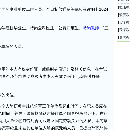
202
[
娄底教
期内的事业单位工作人员、全日制普通高等院校在读的非2024
人员名
教师招
[
肇庆教
师招聘
[
云浮教
医学院校毕业生、特岗全科医生、公费师范生、
特岗教师
、“三
公告（
[
云浮教
公告（
[
贵港教
南县中
业单位的人员。
时使用的本人有效身份证（或临时身份证）及相关信息，在考试
聘各个环节均需要查验考生本人有效身份证（或临时身份
系的岗位。
应在个人简历项中规范填写工作单位及起止时间；在职人员应在
始时间，并在面试资格确认时提供单位同意报考的证明。在职
类用人单位签订劳动合同或建立固定劳动关系的人员。本简章
备案手续且未在其它单位入编的属无编人员，已提出辞职辞聘