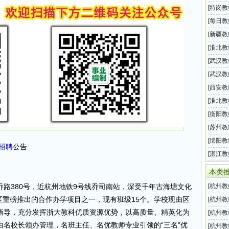
局所属
[
特岗教
划教师
[
每日教
息汇总
[
新疆教
招聘3
[
淮北教
直属中
[
武汉教
师招聘
[
武汉教
技术开
[
西安教
公办中
[
淮北教
中小学
[
衡阳教
师招聘
[
苏州教
育系统
[
绵阳教
招聘
公告
半年教
[
湛江教
育系统
本类
路380号，近杭州地铁9号线乔司南站，深受千年古海塘文化
[
杭州教
平区重磅推出的合作办学项目之一，现有班级15个。学校现由区
月事业
[
杭州教
指导，充分发挥浙大教科优质资源优势，以高质量、精英化为
育局所
[
杭州教
名校长领办管理，名班主任、名优教师专业引领的“三名”优
三批中
[
杭州教