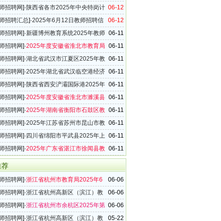
学校2025年新教师招聘140名公告
师招聘网
]·
陕西省各市2025年中央特岗计
06-12
招聘考试岗位及设置标准发布
师招聘汇总
]·
2025年6月12日教师招聘信
06-12
（67条）
师招聘网
]·
新疆博州教育系统2025年教师
06-11
5名公告
师招聘网
]·
2025年度安徽省淮北市教育局
06-11
小学新任教师招聘60名公告
师招聘网
]·
湖北省武汉市江夏区2025年教
06-11
200名公告
师招聘网
]·
2025年湖北省武汉临空港经济
06-11
发区（东西湖区）教师招聘141名公告
师招聘网
]·
陕西省西安浐灞国际港2025年
06-11
小学教师招聘72名公告
师招聘网
]·
2025年度安徽省淮北市濉溪县
06-11
新任教师招聘105名公告
师招聘网
]·
2025年湖南省衡阳市石鼓区教
06-11
42名公告
师招聘网
]·
2025年江苏省苏州市昆山市教
06-11
教师招聘17名公告
师招聘网
]·
四川省绵阳市平武县2025年上
06-11
师招聘8名公告
师招聘网
]·
2025年广东省湛江市徐闻县教
06-11
教师招聘170名公告
推荐
师招聘网
]·
浙江省杭州市教育局2025年6
06-06
编制教师招聘141名公告
师招聘网
]·
浙江省杭州高新区（滨江）教
06-06
属事业单位2025年6月教师招聘公告
师招聘网
]·
浙江省杭州市余杭区2025年第
06-06
小学事业编制教师招聘106名公告
师招聘网
]·
浙江省杭州高新区（滨江）教
05-22