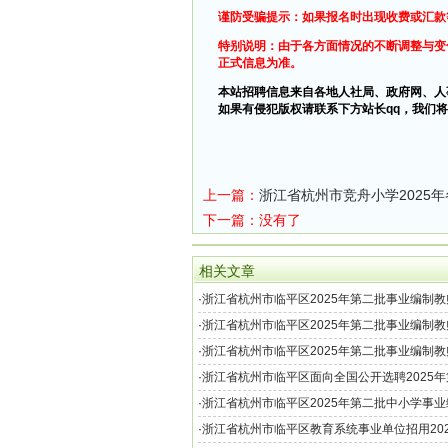
谨防受骗提示：如果报名时出现收费或汇款
特别说明：由于各方面情况的不断调整与变
正式信息为准。
本站招聘信息来自各地人社局、政府网、人
如果有侵犯版权请联系下方站长qq，我们将
上一篇：
浙江省杭州市竞舟小学2025
下一篇：没有了
相关文章
·
浙江省杭州市临平区2025年第二批事业编制
主考核岗位）体检相关工作的通知
·
浙江省杭州市临平区2025年第二批事业编制
一考核岗位）体检相关工作的通知
·
浙江省杭州市临平区2025年第二批事业编制
相关事项的通知（统一考核岗位）
·
浙江省杭州市临平区面向全国公开选聘2025
教师50名公告
·
浙江省杭州市临平区2025年第二批中小学事
聘200名公告
·
浙江省杭州市临平区教育系统事业单位招用20