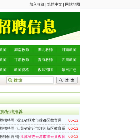
加入收藏
|
繁體中文
|
网站地图
教师
湖南教师
湖北教师
河南教师
教师
甘肃教师
青海教师
四川教师
教师
教师资格
教师招聘
每日汇总
教师招聘推荐
师招聘网
]·
浙江省丽水市莲都区教育局
06-12
年教师招聘92名公告
师招聘网
]·
江苏省宿迁市洋河新区教育系
06-12
5年教师招聘8名公告
教师招聘网
]·
江苏省连云港市灌云县教育
06-12