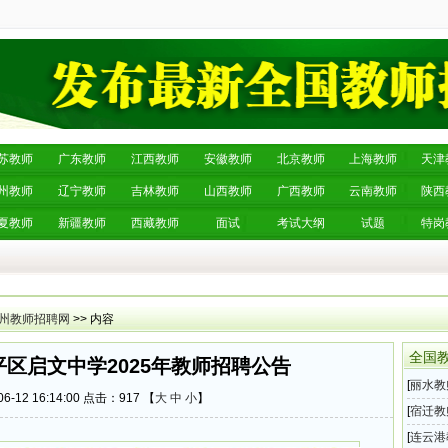
苏教师
广东教师
江西教师
安徽教师
北京教师
上海教师
天津
州教师
辽宁教师
吉林教师
山西教师
广西教师
云南教师
陕西
夏教师
新疆教师
西藏教师
面试
考试大纲
试题
特岗
州教师招聘网
>> 内容
全国
区启文中学2025年教师招聘公告
[
丽水教
6-12 16:14:00 点击：
917 【
大
中
小
】
2025
[
宿迁教
统202
[
连云港