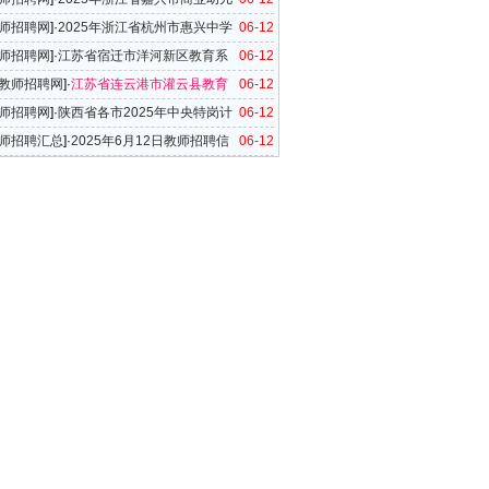
招聘公告
师招聘网
]·
2025年浙江省杭州市惠兴中学
06-12
聘公告
师招聘网
]·
江苏省宿迁市洋河新区教育系
06-12
5年教师招聘8名公告
教师招聘网
]·
江苏省连云港市灌云县教育
06-12
学校2025年新教师招聘140名公告
师招聘网
]·
陕西省各市2025年中央特岗计
06-12
招聘考试岗位及设置标准发布
师招聘汇总
]·
2025年6月12日教师招聘信
06-12
（67条）