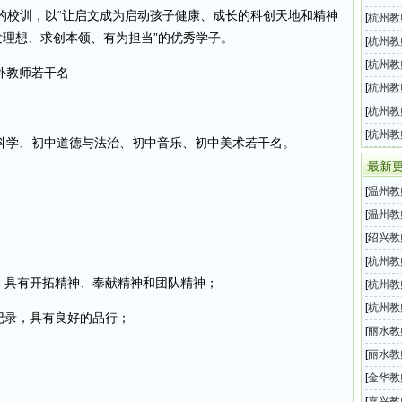
”的校训，以“让启文成为启动孩子健康、成长的科创天地和精神
育局2
[
杭州教
发理想、求创本领、有为担当”的优秀学子。
小学教
[
杭州教
小学幼
[
杭州教
外教师若干名
学教师
[
杭州教
2025
[
杭州教
小学教
[
杭州教
科学、初中道德与法治、初中音乐、初中美术若干名。
业编制
最新
[
温州教
坛归客
[
温州教
中学面
[
绍兴教
育体育
[
杭州教
，具有开拓精神、奉献精神和团队精神；
2025
[
杭州教
各科教
[
杭州教
记录，具有良好的品行；
年6月
[
丽水教
2025
[
丽水教
202
[
金华教
202
[
嘉兴教