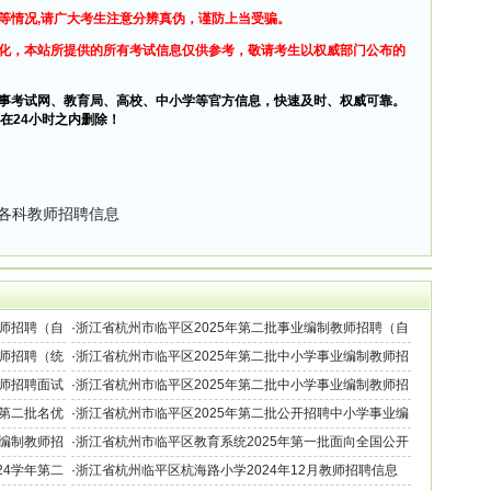
等情况,请广大考生注意分辨真伪，谨防上当受骗。
化，本站所提供的所有考试信息仅供参考，敬请考生以权威部门公布的
事考试网、教育局、高校、中小学等官方信息，快速及时、权威可靠。
在24小时之内删除！
年各科教师招聘信息
教师招聘（自
·
浙江省杭州市临平区2025年第二批事业编制教师招聘（自
主考核学校）面试成绩及排名公示
教师招聘（统
·
浙江省杭州市临平区2025年第二批中小学事业编制教师招
聘（统一考核岗位）面试成绩公示
教师招聘面试
·
浙江省杭州市临平区2025年第二批中小学事业编制教师招
聘（统一考核岗位）笔试成绩及排名公示
年第二批名优
·
浙江省杭州市临平区2025年第二批公开招聘中小学事业编
制教师需笔试岗位的通知
业编制教师招
·
浙江省杭州市临平区教育系统2025年第一批面向全国公开
选聘名优教师公告
24学年第二
·
浙江省杭州临平区杭海路小学2024年12月教师招聘信息