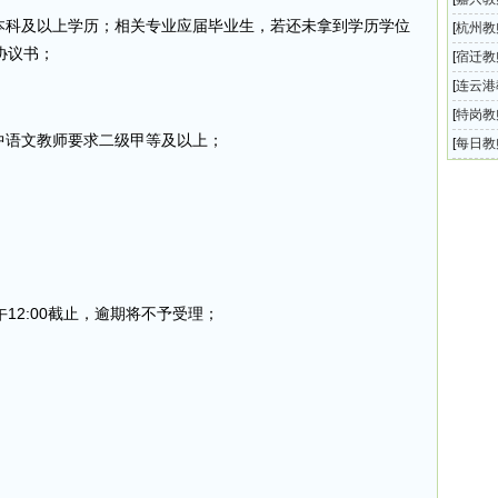
业本科及以上学历；相关专业应届毕业生，若还未拿到学历学位
园教师
[
杭州教
协议书；
教师招
[
宿迁教
统202
[
连云港
局所属
[
特岗教
中语文教师要求二级甲等及以上；
划教师
[
每日教
息汇总
午12:00截止，逾期将不予受理；