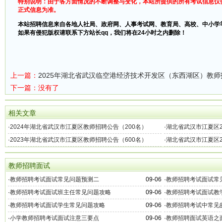
特别说明：由于各方面情况的不断调整与变化，本站所提供的所有考试信息仅
正式信息为准。
本站招聘信息来自各地人社局、政府网、人事考试网、教育局、高校、中小学
如果有侵犯版权请联系下方站长qq，我们将在24小时之内删除！
上一篇：
2025年湖北省武汉临空港经济技术开发区（东西湖区）教师
下一篇：没有了
相关文章
·
2024年湖北省武汉市江夏区教师招聘公告（200名）
·
湖北省武汉市江夏区2
及资格复审公告
·
2023年湖北省武汉市江夏区教师招聘公告（600名）
·
湖北省武汉市江夏区2
教师招聘面试
·
教师招聘考试面试常见问题预测二
09-06
·
教师招聘考试面试常
·
教师招聘考试面试班主任常见问题攻略
09-06
·
教师招聘考试面试教
·
教师招聘考试面试学生常见问题攻略
09-06
·
教师招聘考试中常见
·
小学教师招聘考试面试注意三要点
09-06
·
教师招聘面试英语之