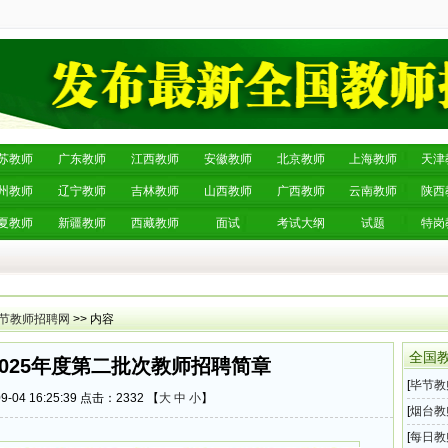
苏教师
广东教师
江西教师
安徽教师
北京教师
上海教师
天津
州教师
辽宁教师
吉林教师
山西教师
广西教师
云南教师
陕西
夏教师
新疆教师
西藏教师
面试
考试大纲
试题
特岗
节教师招聘网
>> 内容
全国
025年度第二批次教师招聘简章
[
毕节教
-04 16:25:39 点击：
2332 【
大
中
小
】
次教师
[
烟台教
教育体
[
每日教