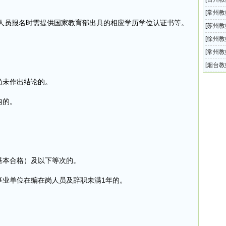
。
中心幼
[
常州教
学人员报名时需提供国家教育部出具的相应学历学位认证书等。
学20
[
苏州教
景实验
[
徐州教
制教师
[
常州教
验中学
[
烟台教
教育体
尚未作出结论的。
内的。
基本合格）及以下等次的。
事业单位在编在岗人员及辞职未满1年的。