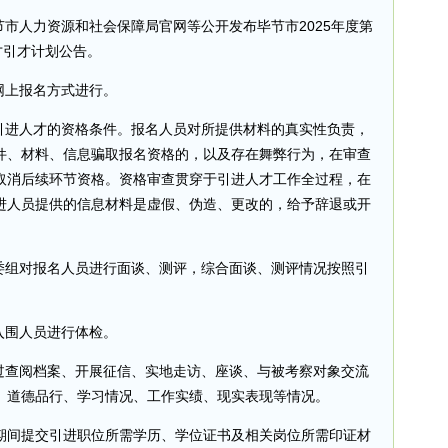
节市人力资源和社会保障局官网等公开发布毕节市2025年度第
才引才计划公告。
网上报名方式进行。
合引进人才的资格条件。报名人员对所提供材料的真实性负责，
件、材料、信息骗取报名资格的，以及存在舞弊行为，在审查
取消后续环节资格。资格审查贯穿于引进人才工作全过程，在
进人员提供的信息材料是虚假、伪造、更改的，给予辞退或开
评委组对报名人员进行面谈、测评，综合面谈、测评情况按照引
入围人员进行体检。
通过查阅档案、开展征信、实地走访、座谈、与被考察对象交流
、道德品行、学习情况、工作实绩、现实表现等情况。
期间提交引进职位所需学历、学位证书及相关岗位所需印证材