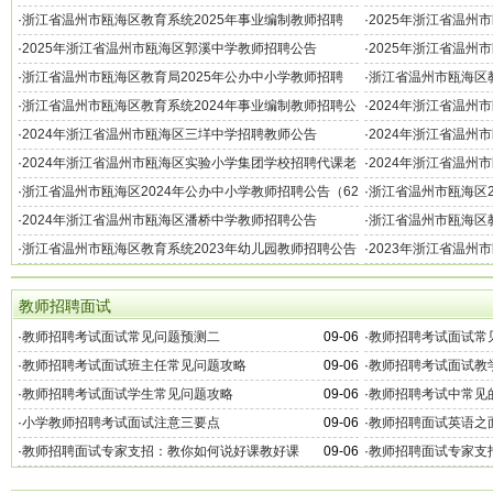
的公告
调优秀教师公告
·
浙江省温州市瓯海区教育系统2025年事业编制教师招聘
·
2025年浙江省温州
131名公告
·
2025年浙江省温州市瓯海区郭溪中学教师招聘公告
·
2025年浙江省温州
·
浙江省温州市瓯海区教育局2025年公办中小学教师招聘
·
浙江省温州市瓯海区教
111名公告
·
浙江省温州市瓯海区教育系统2024年事业编制教师招聘公
·
2024年浙江省温州
告（119名）
聘的公告
·
2024年浙江省温州市瓯海区三垟中学招聘教师公告
·
2024年浙江省温州
·
2024年浙江省温州市瓯海区实验小学集团学校招聘代课老
·
2024年浙江省温州
师公告
·
浙江省温州市瓯海区2024年公办中小学教师招聘公告（62
·
浙江省温州市瓯海区2
名）
·
2024年浙江省温州市瓯海区潘桥中学教师招聘公告
·
浙江省温州市瓯海区教
招聘公告（110名）
·
浙江省温州市瓯海区教育系统2023年幼儿园教师招聘公告
·
2023年浙江省温州
（50名）
单及开展资格复审有
教师招聘面试
·
教师招聘考试面试常见问题预测二
09-06
·
教师招聘考试面试常
·
教师招聘考试面试班主任常见问题攻略
09-06
·
教师招聘考试面试教
·
教师招聘考试面试学生常见问题攻略
09-06
·
教师招聘考试中常见
·
小学教师招聘考试面试注意三要点
09-06
·
教师招聘面试英语之
·
教师招聘面试专家支招：教你如何说好课教好课
09-06
·
教师招聘面试专家支