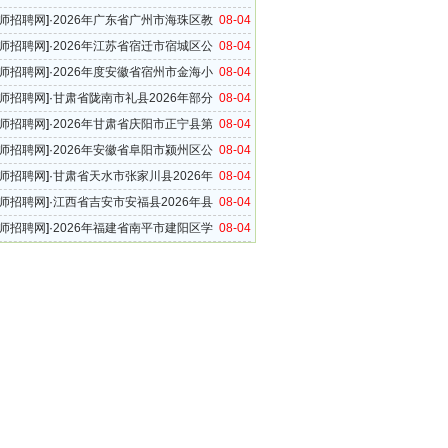
开招聘临聘教师公告
师招聘网
]·
2026年广东省广州市海珠区教
08-04
教师招聘6名公告
师招聘网
]·
2026年江苏省宿迁市宿城区公
08-04
教师招聘公告
师招聘网
]·
2026年度安徽省宿州市金海小
08-04
招聘公告
师招聘网
]·
甘肃省陇南市礼县2026年部分
08-04
公开选调教师公告
师招聘网
]·
2026年甘肃省庆阳市正宁县第
08-04
公开招聘高中退休骨干教师公告
师招聘网
]·
2026年安徽省阜阳市颍州区公
08-04
区内农村在编在岗教师公告
师招聘网
]·
甘肃省天水市张家川县2026年
08-04
调中小学幼儿园教师的公告
师招聘网
]·
江西省吉安市安福县2026年县
08-04
城周边学校选调教师公告
师招聘网
]·
2026年福建省南平市建阳区学
08-04
运动教练员专项招聘公告