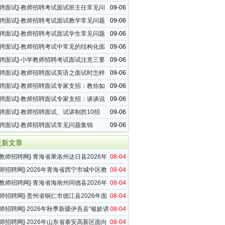
聘面试
]·
教师招聘考试面试班主任常见问
09-06
聘面试
]·
教师招聘考试面试教学常见问题
09-06
聘面试
]·
教师招聘考试面试学生常见问题
09-06
聘面试
]·
教师招聘考试中常见的结构化面
09-06
聘面试
]·
小学教师招聘考试面试注意三要
09-06
聘面试
]·
教师招聘面试英语之面试时怎样
09-06
绍
聘面试
]·
教师招聘面试专家支招：教你如
09-06
课教好课
聘面试
]·
教师招聘面试专家支招：谈谈说
09-06
本要求
聘面试
]·
教师招聘面试、试讲制胜10招
09-06
聘面试
]·
教师招聘面试常见问题集锦
09-06
更新文章
教师招聘网
]·
青海省果洛州达日县2026年
08-04
师公告
师招聘网
]·
2026年青海省西宁市城中区教
08-04
向社会公开招聘区聘教师公告
教师招聘网
]·
青海省海南州同德县2026年
08-04
育非在编政府临聘教师招聘公告
师招聘网
]·
贵州省铜仁市德江县2026年面
08-04
外公开选调在编教师实施方案
师招聘网
]·
2026年秋季新疆伊吾县“银龄讲
08-04
”教师招募公告
师招聘网
]·
2026年山东省泰安高新区面向
08-04