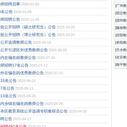
教师招聘启事
2026-01-06
社会公
[
广州教
8名公告
2026-01-05
育系统
[
宿迁教
教师招聘公告
2025-11-26
办学校
[
宿州教
二批公开招聘（硕士研究生）公告
2025-10-24
学教师
[
陇南教
二批公开招聘（博士研究生）公告
2025-10-24
中小学
[
庆阳教
学公开选调教师公告
二中学
2025-08-14
[
阜阳教
统公开引进区外优秀教师公告
开选调
[
天水教
2025-08-05
公开选
区内在编在岗教师公告
[
吉安教
2025-07-30
城和县
[
南平教
师招聘17名公告
2025-07-12
校体育
县外在编在岗优秀教师公告
2025-07-10
15名公告
2025-06-22
聘7名公告
2025-06-11
13名公告
2025-05-29
区内乡镇在编在岗教师公告
2025-04-28
向本区教育系统公开选调专职教研员公告
2025-04-28
招聘公告
2025-04-17
招聘497名公告
2025-03-12