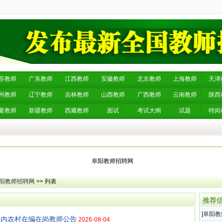
苏教师
广东教师
江西教师
安徽教师
北京教师
上海教师
天津
州教师
辽宁教师
吉林教师
山西教师
广西教师
云南教师
陕西
夏教师
新疆教师
西藏教师
面试
考试大纲
试题
特岗
阜阳教师招聘网
阳教师招聘网
>> 列表
推荐
[
阜阳教
区内农村在编在岗教师公告
2026-08-04