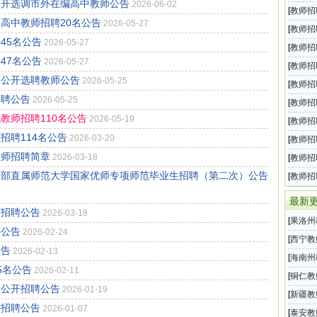
公开选调市外在编高中教师公告
2026-06-02
一
[
教师招
通高中教师招聘20名公告
2026-05-27
题攻略
[
教师招
45名公告
2026-05-27
攻略
[
教师招
47名公告
2026-05-27
攻略
[
教师招
区公开选聘教师公告
2026-05-25
试试题
[
教师招
招聘公告
2026-05-25
点
[
教师招
教师招聘110名公告
2026-05-19
自我介
[
教师招
招聘114名公告
2026-03-20
何说好
[
教师招
教师招聘简章
2026-03-18
课的基
[
教师招
教育部直属师范大学国家优师专项师范毕业生招聘（第二次）公告
[
教师招
最新
师招聘公告
2026-03-18
[
果洛州
聘公告
2026-02-24
补招教
[
西宁教
公告
2026-02-13
育局面
[
海南州
5名公告
2026-02-11
学前教
[
铜仁教
批公开招聘公告
2026-01-19
向县内
[
新疆教
师招聘公告
2026-01-07
学计划
[
泰安教