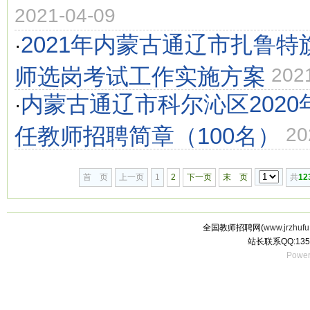
2021-04-09
2021年内蒙古通辽市扎鲁
·
师选岗考试工作实施方案
202
内蒙古通辽市科尔沁区202
·
任教师招聘简章（100名）
20
首 页
上一页
1
2
下一页
末 页
共
12
全国教师招聘网(
www.jrzhufu
站长联系QQ:135
Power