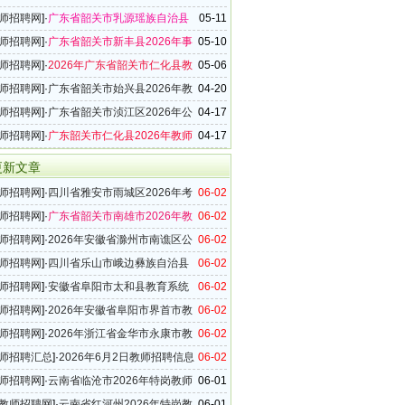
师招聘106名公告
师招聘网
]·
广东省韶关市乳源瑶族自治县
05-11
6年第二批事业编制教师招聘27名公告
师招聘网
]·
广东省韶关市新丰县2026年事
05-10
教师招聘39名公告
师招聘网
]·
2026年广东省韶关市仁化县教
05-06
9名公告
师招聘网
]·
广东省韶关市始兴县2026年教
04-20
20名公告
师招聘网
]·
广东省韶关市浈江区2026年公
04-17
招聘90名公告
师招聘网
]·
广东韶关市仁化县2026年教师
04-17
9名公告
更新文章
师招聘网
]·
四川省雅安市雨城区2026年考
06-02
四川省公费师范毕业生的公告
师招聘网
]·
广东省韶关市南雄市2026年教
06-02
42名公告
师招聘网
]·
2026年安徽省滁州市南谯区公
06-02
教师公告
师招聘网
]·
四川省乐山市峨边彝族自治县
06-02
6年上半年公开考核招聘教师公告
师招聘网
]·
安徽省阜阳市太和县教育系统
06-02
年教师招聘30名公告
师招聘网
]·
2026年安徽省阜阳市界首市教
06-02
公开选调市外在编高中教师公告
师招聘网
]·
2026年浙江省金华市永康市教
06-02
公开招聘体育教师公告
师招聘汇总
]·
2026年6月2日教师招聘信息
06-02
28条）
师招聘网
]·
云南省临沧市2026年特岗教师
06-01
试的公告
教师招聘网
]·
云南省红河州2026年特岗教
06-01