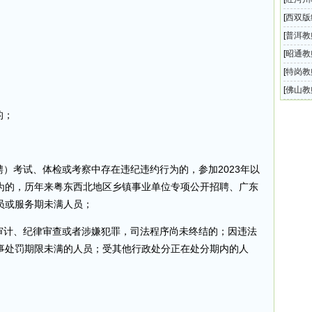
师招聘
[
西双版
岗教师
[
普洱教
招聘考
[
昭通教
招聘考
[
特岗教
试的公
[
佛山教
办中小
的；
聘）考试、体检或考察中存在违纪违约行为的，参加2023年以
为的，历年来粤东西北地区乡镇事业单位专项公开招聘、广东
员或服务期未满人员；
受审计、纪律审查或者涉嫌犯罪，司法程序尚未终结的；因违法
事处罚期限未满的人员；受其他行政处分正在处分期内的人