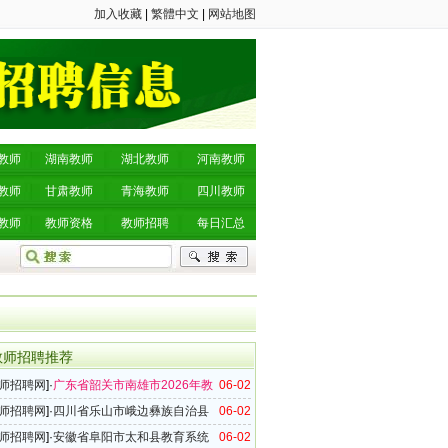
加入收藏
|
繁體中文
|
网站地图
教师
湖南教师
湖北教师
河南教师
教师
甘肃教师
青海教师
四川教师
教师
教师资格
教师招聘
每日汇总
教师招聘推荐
师招聘网
]·
广东省韶关市南雄市2026年教
06-02
42名公告
师招聘网
]·
四川省乐山市峨边彝族自治县
06-02
6年上半年公开考核招聘教师公告
师招聘网
]·
安徽省阜阳市太和县教育系统
06-02