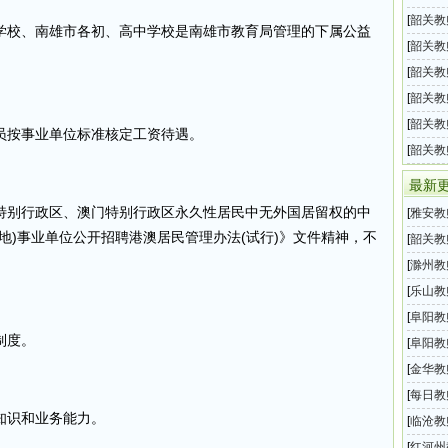
小学教
[
韶关教
学校、南雄市各初、高中学校是南雄市教育局管理的下属公益
202
[
韶关教
业编制
[
韶关教
师招聘
[
韶关教
师招聘
[
韶关教
员按事业单位标准核定工资待遇。
办教师
[
韶关教
招聘1
最新
特别行政区、澳门特别行政区永久性居民中无外国居留权的中
[
雅安教
地)事业单位公开招聘港澳居民管理办法(试行)》文件精神，不
核招聘
[
韶关教
师招聘
[
滁州教
开选调
[
乐山教
。
202
[
阜阳教
制度。
2026
[
阜阳教
育系统
[
金华教
。
育系统
[
每日教
知识和业务能力。
汇总（
[
临沧教
招聘考
[
红河州