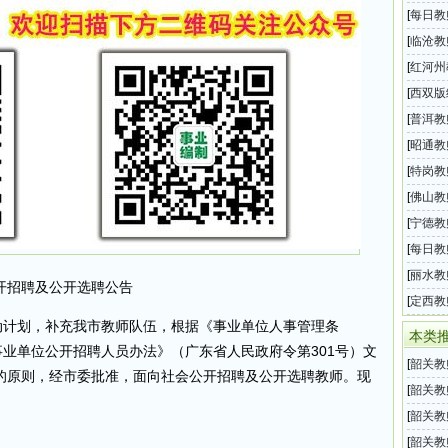
2026
[
每日教
汇总（
[
临沧教
招聘考
[
红河州
师招聘
[
西双版
岗教师
[
普洱教
招聘考
[
昭通教
招聘考
[
特岗教
试的公
[
佛山教
办中小
[
宁德教
育局下
[
每日教
汇总（
[
丽水教
公开招聘及公开选聘公告
育局下
[
定西教
动计划，补充我市教师队伍，根据《事业单位人事管理条
教师招
本类
事业单位公开招聘人员办法》（广东省人民政府令第301号）文
[
韶关教
的原则，经市委批准，面向社会公开招聘及公开选聘教师。现
师招聘
[
韶关教
三批教
[
韶关教
师招聘
[
韶关教