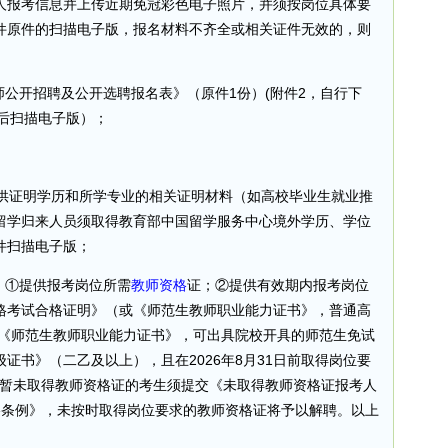
人报考信息并上传近期免冠彩色电子照片，并须按岗位具体要
件原件的扫描电子版，报名材料不齐全或相关证件无效的，则
年教师公开招聘及公开选聘报名表》（原件1份）(附件2，自行下
后扫描电子版）；
；
生提供证明学历和所学专业的相关证明材料（如高校毕业生就业推
留学归来人员须取得教育部中国留学服务中心境外学历、学位
件扫描电子版；
：①提供报考岗位所需
教师资格
证；②提供有效期内报考岗位
格考试合格证明》（或《师范生教师职业能力证书》，普通高
取《师范生教师职业能力证书》，可出具院校开具的师范生免试
证书》（二乙及以上），且在2026年8月31日前取得岗位要
，暂未取得教师资格证的考生须提交《未取得教师资格证报考人
格条例》，未按时取得岗位要求的教师资格证将予以解聘。以上