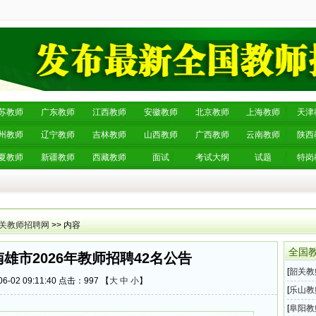
苏教师
广东教师
江西教师
安徽教师
北京教师
上海教师
天津
州教师
辽宁教师
吉林教师
山西教师
广西教师
云南教师
陕西
夏教师
新疆教师
西藏教师
面试
考试大纲
试题
特岗
关教师招聘网
>> 内容
全国
雄市2026年教师招聘42名公告
[
韶关教
6-02 09:11:40 点击：
997 【
大
中
小
】
师招聘
[
乐山教
202
[
阜阳教