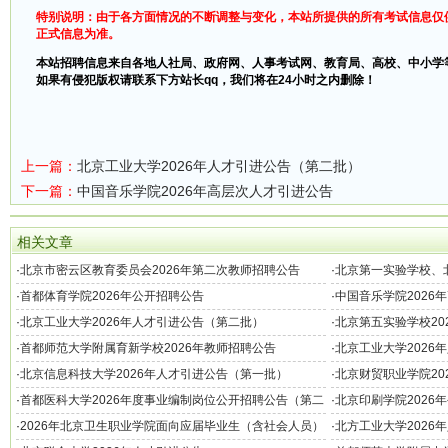
特别说明：由于各方面情况的不断调整与变化，本站所提供的所有考试信息仅
正式信息为准。
本站招聘信息来自各地人社局、政府网、人事考试网、教育局、高校、中小学
如果有侵犯版权请联系下方站长qq，我们将在24小时之内删除！
上一篇：
北京工业大学2026年人才引进公告（第二批）
下一篇：
中国音乐学院2026年高层次人才引进公告
相关文章
·
北京市密云区教育委员会2026年第二次教师招聘公告
·
北京第一实验学校、
校幼儿园2026年教
·
首都体育学院2026年公开招聘公告
·
中国音乐学院2026
·
北京工业大学2026年人才引进公告（第二批）
·
北京第五实验学校20
·
首都师范大学附属育新学校2026年教师招聘公告
·
北京工业大学2026
·
北京信息科技大学2026年人才引进公告（第一批）
·
北京财贸职业学院20
·
首都医科大学2026年度事业编制岗位公开招聘公告（第二
·
北京印刷学院2026
批）
·
2026年北京卫生职业学院面向应届毕业生（含社会人员）
·
北方工业大学2026