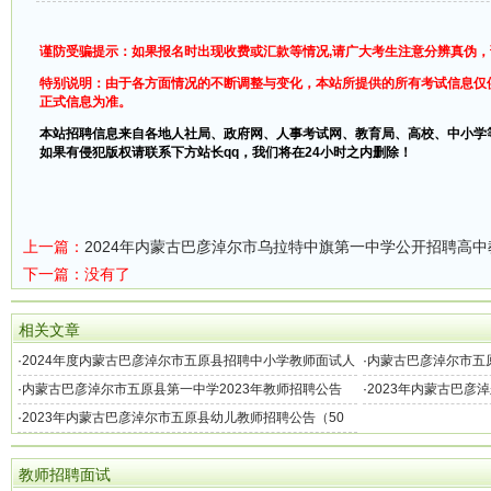
谨防受骗提示：如果报名时出现收费或汇款等情况,请广大考生注意分辨真伪
特别说明：由于各方面情况的不断调整与变化，本站所提供的所有考试信息仅
正式信息为准。
本站招聘信息来自各地人社局、政府网、人事考试网、教育局、高校、中小学
如果有侵犯版权请联系下方站长qq，我们将在24小时之内删除！
上一篇：
2024年内蒙古巴彦淖尔市乌拉特中旗第一中学公开招聘高中
下一篇：没有了
相关文章
·
2024年度内蒙古巴彦淖尔市五原县招聘中小学教师面试人
·
内蒙古巴彦淖尔市五原
员总成绩及进入体检考察范围人员名单的公告
公告
·
内蒙古巴彦淖尔市五原县第一中学2023年教师招聘公告
·
2023年内蒙古巴彦
·
2023年内蒙古巴彦淖尔市五原县幼儿教师招聘公告（50
名）
教师招聘面试