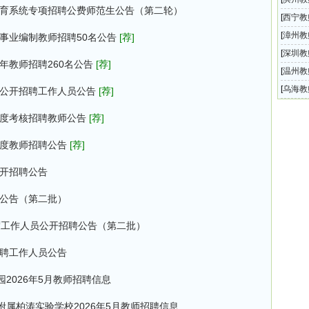
体育系统专项招聘公费师范生公告（第二轮）
高中书
[
西宁教
师招聘
[
漳州教
年事业编制教师招聘50名公告
[荐]
附属学
[
深圳教
年教师招聘260名公告
[荐]
实施方
圳外国
[
温州教
师招聘
[
乌海教
度公开招聘工作人员公告
[荐]
教师招
季度考核招聘教师公告
[荐]
季度教师招聘公告
[荐]
公开招聘公告
聘公告（第二批）
度工作人员公开招聘公告（第二批）
招聘工作人员公告
2026年5月教师招聘信息
属柏涛实验学校2026年5月教师招聘信息