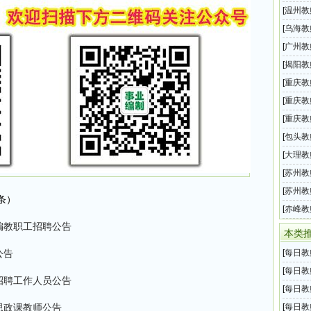
圳外国
[
温州教
师招聘
[
乌海教
教师招
[
广州教
202
[
揭阳教
2026
[
重庆教
季度公
[
重庆教
二季度
[
重庆教
二季度
[
包头教
2026
[
大理教
局20
[
苏州教
业编制
[
苏州教
条）
202
[
赤峰教
编教职工招聘公告
三批教
本类
公告
[
每日教
息汇总
[
每日教
招聘工作人员公告
息汇总
[
每日教
息汇总
思政课教师公告
[
每日教