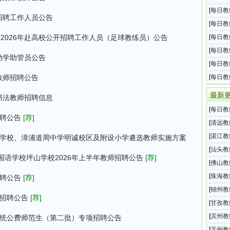
息汇总
[
每日教
招聘工作人员公告
息汇总
[
每日教
息汇总
2026年赴高校公开招聘工作人员（足球教练员）公告
[
每日教
息汇总
[
每日教
助学助管员公告
息汇总
[
每日教
息汇总
教师招聘公告
[
每日教
息汇总
最新
书法教师招聘信息
[
每日教
招聘公告
[荐]
息汇总
[
清远教
批校编
[
湛江教
附属学校、漳浦道周中学明诚校区及附设小学遴选教师实施方案
博士公
[
汕头教
语学校坪山学校2026年上半年教师招聘公告
[荐]
公开招
[
佛山教
招聘思
[
珠海教
招聘公告
[荐]
公开招
[
锦州教
师招聘公告
[荐]
属学校
[
甘孜教
公告
招聘助
[
滨州教
系统公费师范生（第二批）专项招聘公告
2026
[
滨州教