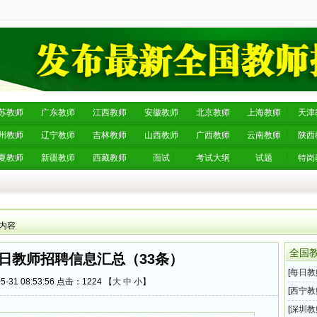
苏教师
广东教师
江西教师
安徽教师
北京教师
上海教师
天津
州教师
辽宁教师
吉林教师
山西教师
广西教师
云南教师
陕西
夏教师
新疆教师
西藏教师
面试
考试大纲
试题
特岗
 内容
全国
31日教师招聘信息汇总（33条）
[
每日教
-31 08:53:56 点击：
1224 【
大
中
小
】
息汇总
[
西宁教
师招聘
[
深圳教