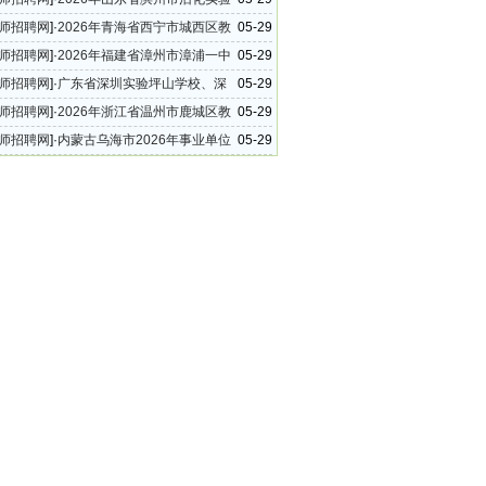
法教师招聘信息
师招聘网
]·
2026年青海省西宁市城西区教
05-29
公告
师招聘网
]·
2026年福建省漳州市漳浦一中
05-29
校、漳浦道周中学明诚校区及附设小学遴选教师
师招聘网
]·
广东省深圳实验坪山学校、深
05-29
案
语学校坪山学校2026年上半年教师招聘公告
师招聘网
]·
2026年浙江省温州市鹿城区教
05-29
公告
师招聘网
]·
内蒙古乌海市2026年事业单位
05-29
聘公告