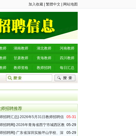
加入收藏
|
繁體中文
|
网站地图
教师
湖南教师
湖北教师
河南教师
教师
甘肃教师
青海教师
四川教师
教师
教师资格
教师招聘
每日汇总
教师招聘推荐
师招聘汇总
]·
2026年5月31日教师招聘信
05-31
（33条）
师招聘网
]·
2026年青海省西宁市城西区教
05-29
公告
师招聘网
]·
广东省深圳实验坪山学校、深
05-29