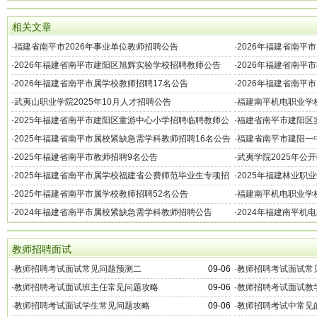
相关文章
·
福建省南平市2026年事业单位教师招聘公告
·
2026年福建省南平
·
2026年福建省南平市建阳区旭辉实验学校招聘教师公告
·
2026年福建省南平
·
2026年福建省南平市属学校教师招聘17名公告
·
2026年福建省南平
告
·
武夷山职业学院2025年10月人才招聘公告
·
福建南平机电职业学校
·
2025年福建省南平市建阳区童游中心小学招聘临聘教师公
·
福建省南平市建阳区实
告
·
2025年福建省南平市属校紧缺急需学科教师招聘16名公告
·
福建省南平市建阳一中
（二）
·
2025年福建省南平市教师招聘9名公告
·
武夷学院2025年公
·
2025年福建省南平市属学校福建省公费师范毕业生专项招
·
2025年福建林业职
聘公告
案
·
2025年福建省南平市属学校教师招聘52名公告
·
福建南平机电职业学校
·
2024年福建省南平市属校紧缺急需学科教师招聘公告
·
2024年福建南平机
（二）
教师招聘面试
·
教师招聘考试面试常见问题预测二
09-06
·
教师招聘考试面试常
·
教师招聘考试面试班主任常见问题攻略
09-06
·
教师招聘考试面试教
·
教师招聘考试面试学生常见问题攻略
09-06
·
教师招聘考试中常见