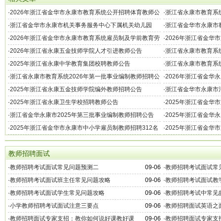
·
2026年浙江省金华市永康市教育系统公开招聘体育教师公
·
浙江省永康市教育系统
告
告
·
浙江省金华市永康市机关事务服务中心下属机关幼儿园
·
浙江省金华市永康市教
2026年教师招聘公告
编制教师公告
·
2026年浙江省金华市永康市教育系统雇员制及学前教育劳
·
2026年浙江省金华
动合同制教师招聘公告
·
2026年浙江省永康五金技师学院人才引进教师公告
·
浙江省永康市教育系统
告
·
2025年浙江省永康中学教育集团校聘教师公告
·
浙江省永康市教育系统
126名公告
·
浙江省永康市教育系统2026年第一批事业编制教师招聘公
·
2026年浙江省金华
告
·
2025年浙江省永康五金技师学院编外教师招聘公告
·
浙江省金华市永康市清
·
2025年浙江省永康卫生学校招聘教师公告
·
2025年浙江省金华
·
浙江省金华永康市2025年第三批事业编制教师招聘公告
·
2025年浙江省金华
公告
·
2025年浙江省金华市永康市中小学雇员制教师招聘312名
·
2025年浙江省金华
简章
教师招聘面试
·
教师招聘考试面试常见问题预测二
09-06
·
教师招聘考试面试常
·
教师招聘考试面试班主任常见问题攻略
09-06
·
教师招聘考试面试教
·
教师招聘考试面试学生常见问题攻略
09-06
·
教师招聘考试中常见
·
小学教师招聘考试面试注意三要点
09-06
·
教师招聘面试英语之
·
教师招聘面试专家支招：教你如何说好课教好课
09-06
·
教师招聘面试专家支